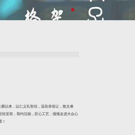
注册以来，以仁义礼智信，温良恭俭让，散文睿
至轻至简，简约沉稳，匠心工艺，慢慢走进大众心
爱！